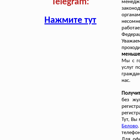
Telegram:
менед
законо
органа
Нажмите тут
несомн
работа
Федерац
Уважае
проход
меньше 
Мы с г
услуг п
граждан
нас.
Получи
без жу
регистр
регистр
Тут, Вы
Белово
телефон
Для оф