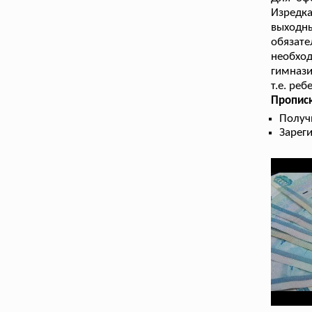
Изредк
выходны
обязате
необхо
гимнази
т.е. ре
Прописк
Получ
Зарег