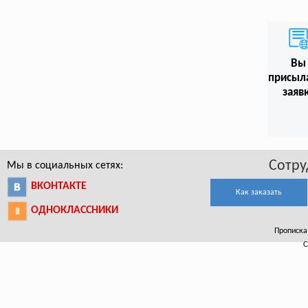
Вы
присыл
заяв
Сотру
Мы в социальных сетях:
ВКОНТАКТЕ
Как заказать
ОДНОКЛАССНИКИ
Прописка 
С